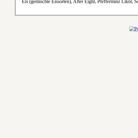
Eis (gemischte Eissorten), After Eight, Pfefferminz Likör,